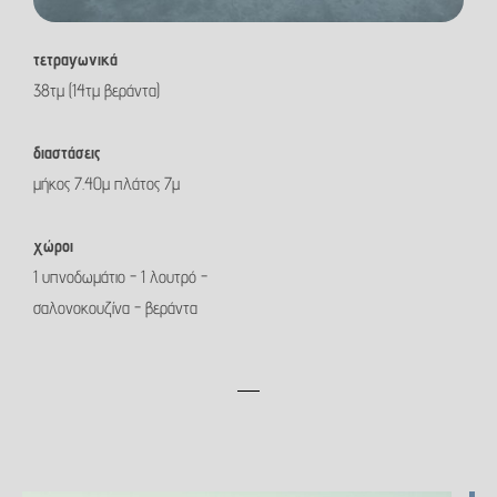
τετραγωνικά
38τμ
(14τμ βεράντα)
διαστάσεις
μήκος
7.40μ
πλάτος
7μ
χώροι
1
υπνοδωμάτιο - 1 λουτρό -
σαλονοκουζίνα - βεράντα