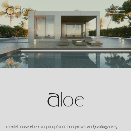
το adel house aloe είναι μια πρόταση bungalows για ξενοδοχειακές