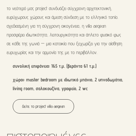
το νεότερό μας project συνδυάζει σύγχρονη αρχιτεκτονική,
ευρύχωρους χώρους και άμεση σύνδεση με το ελληνικό τοπίο.
σχεδιασμένη για τη σύγχρονη οικογένεια, η villa aegean
προσφέρει ιδιωτικότητα, λειτουργικότητα και άπλετο φυσικό φως
σε κάθε της γωνιά — μια κατοικία που ξεχωρίζει για την αίσθηση
ευρυχωρίας και την αρμονία της με το περιβάλλον.
συνολική επιφάνεια: 165 τ.μ. (βεράντα 61 τ.μ.)
χώροι: master bedroom με ιδιωτικό μπάνιο, 2 υπνοδωμάτια,
living room, σαλοκουζίνα, γραφείο, 2 wc
δείτε το project villa aegean