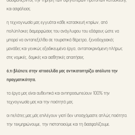
και ασφάλειας.
η τεχνογνωσία μας εγγυάται κάθε κατασκευή κτιρίων, από
πολύπλοκες διαμορφώσεις του ανάγλυφου του εδάφους ώστε να
μπορεί να ανταπεξέλθει σε τουριστικά θέρετρα, ξενοδοχειακές
μονάδες και γενικώς εξειδικευμένα έργα, ανταποκρινόμενη πλήρως
στις νομικές, δομικές και αισθητικές απαιτήσεις.
ό,τι βλέπετε στην ιστοσελίδα μας αντικατοπτρίζει απόλυτα την
πραγματικότητα.
τα έργα μας είναι αυθεντικά και αντιπροσωπεύουν 100% την
τεχνογνωσία μας και την ποιότητά μας.
οι πελάτες μας μάς επιλέγουν γιατί δεν υποσχόμαστε απλώς ποιότητα.
την τεκμηριώνουμε, την πιστοποιούμε και τη διασφαλίζουμε.