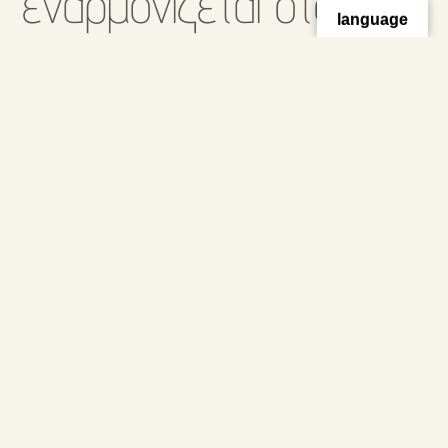
εναρμονίζεται στον
language
τρόπο ζωής σας.
,
στην adel, σχεδιάζουμε modular προκατασκευασμένες
κατοικίες ανεξάρτητα τετραγωνικών μέτρων.
είτε πρόκειται για οικογενειακή κατοικία, βίλα διακοπών,
επενδυτικά καταλύματα,bungalows προς ενοικίαση, γραφεία,
καταστήματα, εμπορικά κέντρα ή ξενοδοχειακές μονάδες, η
έμπειρη ομάδα σχεδιασμού μας διαμορφώνει κάθε χώρο
έτσι ώστε να ανταποκρίνεται απόλυτα στο όραμά σας
προσαρμοσμένη στο κάθε περιβάλλον, μέχρι και την
τελευταία λεπτομέρεια.