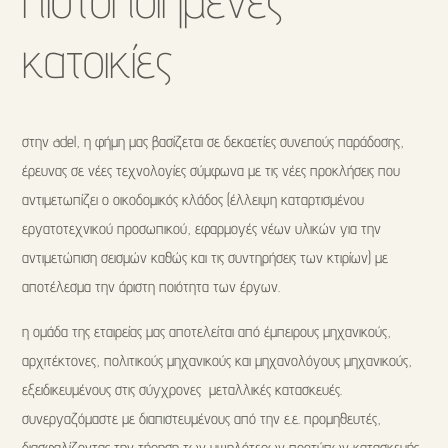
πιστοποιημένες
κατοικίες
στην adel, η φήμη μας βασίζεται σε δεκαετίες συνεπούς παράδοσης,
έρευνας σε νέες τεχνολογίες σύμφωνα με τις νέες προκλήσεις που
αντιμετωπίζει ο οικοδομικός κλάδος (έλλειψη καταρτισμένου
εργατοτεχνικού προσωπικού, εφαρμογές νέων υλικών για την
αντιμετώπιση σεισμών καθώς και τις συντηρήσεις των κτιρίων) με
αποτέλεσμα την άριστη ποιότητα των έργων.
η ομάδα της εταιρείας μας αποτελείται από έμπειρους μηχανικούς,
αρχιτέκτονες, πολιτικούς μηχανικούς και μηχανολόγους μηχανικούς,
εξειδικευμένους στις σύγχρονες μεταλλικές κατασκευές.
συνεργαζόμαστε με διαπιστευμένους από την ε.ε. προμηθευτές,
διασφαλίζοντας την τήρηση των υψηλότερων προτύπων κατασκευής